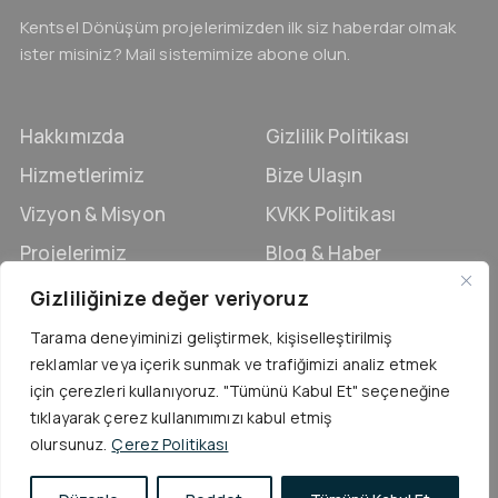
Kentsel Dönüşüm projelerimizden ilk siz haberdar olmak
ister misiniz? Mail sistemimize abone olun.
Hakkımızda
Gizlilik Politikası
Hizmetlerimiz
Bize Ulaşın
Vizyon & Misyon
KVKK Politikası
Projelerimiz
Blog & Haber
Belge ve Ödüllerimiz
Kalite Politikası
Gizliliğinize değer veriyoruz
Tarihçe
Kariyer
Tarama deneyiminizi geliştirmek, kişiselleştirilmiş
reklamlar veya içerik sunmak ve trafiğimizi analiz etmek
için çerezleri kullanıyoruz. "Tümünü Kabul Et" seçeneğine
tıklayarak çerez kullanımımızı kabul etmiş
Copyright © 2026
Unimate Media
olursunuz.
Çerez Politikası