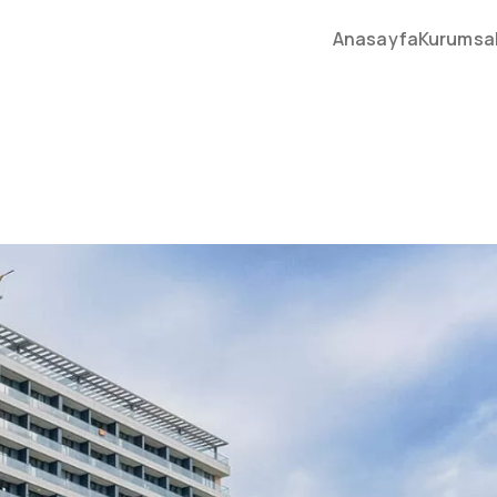
Anasayfa
Kurumsa
Anasayfa
Kurumsal
Faaliyet Alanl