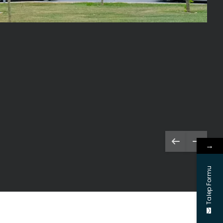
→
Talep Formu