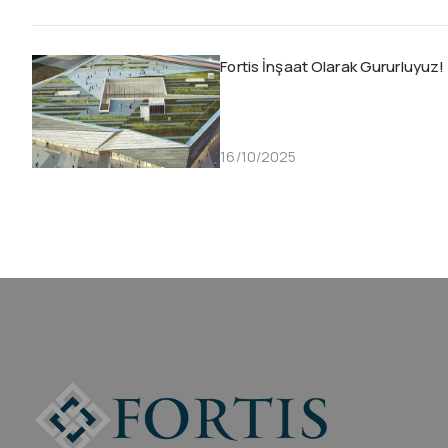
Fortis İnşaat Olarak Gururluyuz!
16/10/2025