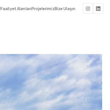
l
Faaliyet Alanları
Projelerimiz
Bize Ulaşın
Müşteri Hizmetleri
arı
Projelerimiz
Bize Ulaşın
444 95 50